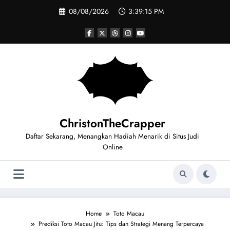
Skip
08/08/2026
3:39:15 PM
to
content
ChristonTheCrapper
Daftar Sekarang, Menangkan Hadiah Menarik di Situs Judi
Online
Home
Toto Macau
Prediksi Toto Macau Jitu: Tips dan Strategi Menang Terpercaya