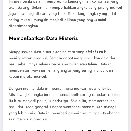
Ini membantu dalam memprediksi kemungkinan kombinasi yang
akan datang. Selain itu, memperhatikan angka yang jarang muncul
juga bisa menjadi cara yang baik. Terkadang, angka yang tidak
sering muncul mungkin menjadi pilihan yang bagus untuk
dipertimbangkan.
Memanfaatkan Data Historis
Menggunakan data historis adalah cara yang efektif untuk
meningkatkan prediksi. Pemain dapat mengumpulkan data dari
hasil sebelumnya selama beberapa bulan atau tahun. Data ini
memberikan wawasan tentang angka yang sering muncul dan
kapan mereka muncul.
Dengan melihat data ini, pemain bisa mencari pola tertentu.
Misalnya, jika angka tertentu muncul lebih sering di bulan tertentu,
itu bisa menjadi petunjuk berharga. Selain itu, memperhatikan
hasil dari zona geografis dapat membantu menemukan strategi
yang lebih baik. Data ini memberi pemain keuntungan tambahan
saat membuat prediksi.