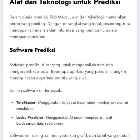
Alat dan Teknologi untuk Prediksi
Dalam dunia prediksi Toto Macau, alat dan teknologi memainkan
peran yang penting. Dengan perangkat yang tepat, seseorang bisa
mendapatkan analisis dan informasi yang membantu dalam
membuat keputusan.
Software Prediksi
Software prediksi dirancang untuk menganalisis data dan
mengidentifikasi pola. Beberapa aplikasi yang populer mungkin
menggunakan algoritma statistik yang kuat.
Contoh software ini termasuk:
TotoMaster
: Menggunakan database besar untuk memberikan analisis
mendalam.
Lucky Predictor
: Menggunakan AI untuk memprediksi hasil
berdasarkan data sebelumnya.
Software ini sering kali menyediakan grafik dan tabel yang mudah