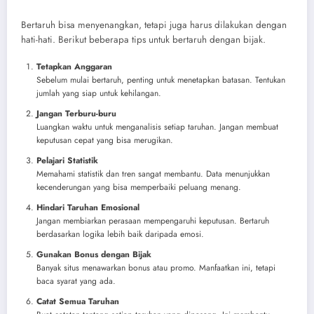
Bertaruh bisa menyenangkan, tetapi juga harus dilakukan dengan
hati-hati. Berikut beberapa tips untuk bertaruh dengan bijak.
Tetapkan Anggaran
Sebelum mulai bertaruh, penting untuk menetapkan batasan. Tentukan
jumlah yang siap untuk kehilangan.
Jangan Terburu-buru
Luangkan waktu untuk menganalisis setiap taruhan. Jangan membuat
keputusan cepat yang bisa merugikan.
Pelajari Statistik
Memahami statistik dan tren sangat membantu. Data menunjukkan
kecenderungan yang bisa memperbaiki peluang menang.
Hindari Taruhan Emosional
Jangan membiarkan perasaan mempengaruhi keputusan. Bertaruh
berdasarkan logika lebih baik daripada emosi.
Gunakan Bonus dengan Bijak
Banyak situs menawarkan bonus atau promo. Manfaatkan ini, tetapi
baca syarat yang ada.
Catat Semua Taruhan