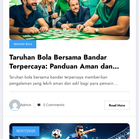
BANDAR BOLA
Taruhan Bola Bersama Bandar
Terpercaya: Panduan Aman dan
Terpercaya untuk Pemain Indonesia
Taruhan bola bersama bandar terpercaya memberikan
pengalaman yang lebih aman dan adil bagi para pemain.…
Admin
0 Comments
Read More
18/07/2025