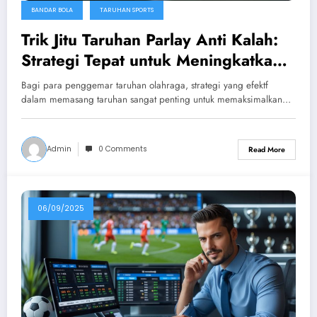
BANDAR BOLA
TARUHAN SPORTS
Trik Jitu Taruhan Parlay Anti Kalah:
Strategi Tepat untuk Meningkatkan
Peluang
Bagi para penggemar taruhan olahraga, strategi yang efektf
dalam memasang taruhan sangat penting untuk memaksimalkan…
Admin
0 Comments
Read More
06/09/2025