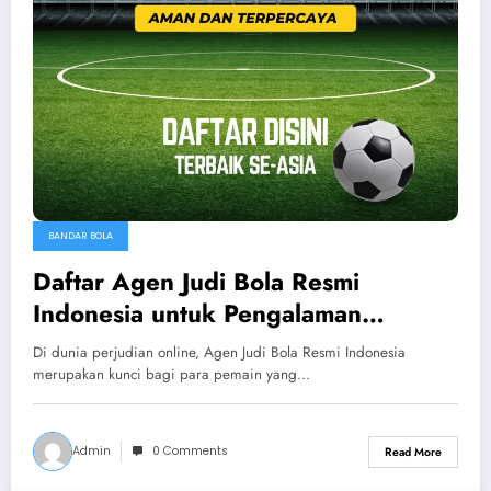
BANDAR BOLA
Daftar Agen Judi Bola Resmi
Indonesia untuk Pengalaman
Taruhan Aman
Di dunia perjudian online, Agen Judi Bola Resmi Indonesia
merupakan kunci bagi para pemain yang…
Admin
0 Comments
Read More