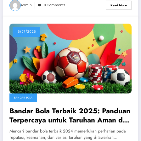
Admin
0 Comments
Read More
15/07/2025
BANDAR BOLA
Bandar Bola Terbaik 2025: Panduan
Terpercaya untuk Taruhan Aman dan
Menguntungkan
Mencari bandar bola terbaik 2024 memerlukan perhatian pada
reputasi, keamanan, dan variasi taruhan yang ditawarkan.…